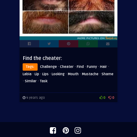
Find the cheater:
·
·
·
·
·
Tags:
Challenge
Cheater
Find
Funny
Hair
·
·
·
·
·
·
Labia
Lip
Lips
Looking
Mouth
Mustache
Shame
·
·
Similar
Task
4 years ago
0
0