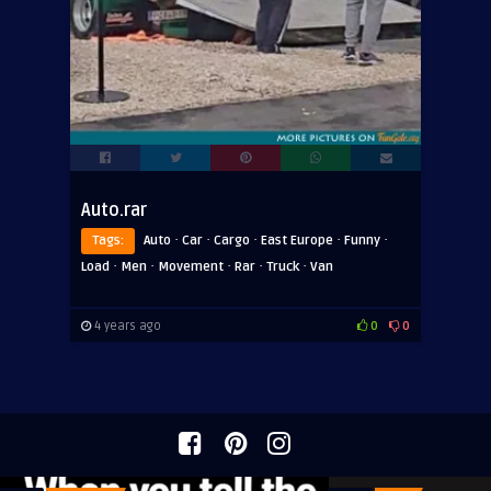
Auto.rar
·
·
·
·
·
Tags:
Auto
Car
Cargo
East Europe
Funny
·
·
·
·
·
Load
Men
Movement
Rar
Truck
Van
4 years ago
0
0