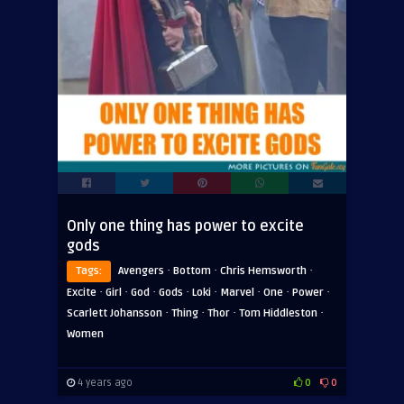
Only one thing has power to excite
gods
·
·
·
Tags:
Avengers
Bottom
Chris Hemsworth
·
·
·
·
·
·
·
·
Excite
Girl
God
Gods
Loki
Marvel
One
Power
·
·
·
·
Scarlett Johansson
Thing
Thor
Tom Hiddleston
Women
4 years ago
0
0