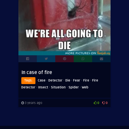
In case of fire
·
·
·
·
·
Tags:
Case
Detector
Die
Fear
Fire
Fire
·
·
·
·
Detector
Insect
Situation
Spider
Web
3 years ago
0
0