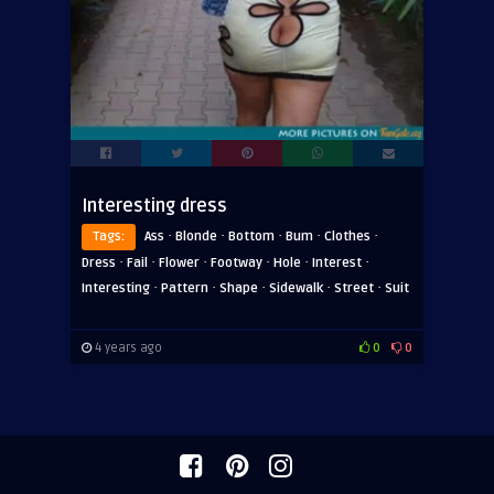
Interesting dress
·
·
·
·
·
Tags:
Ass
Blonde
Bottom
Bum
Clothes
·
·
·
·
·
·
Dress
Fail
Flower
Footway
Hole
Interest
·
·
·
·
·
Interesting
Pattern
Shape
Sidewalk
Street
Suit
4 years ago
0
0